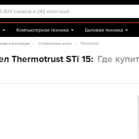
Компьютерная техника
Бытовая техника
Досуг и подарки
Зоотовары
ение и вентиляция
Отопительные котлы
Thermotrust
л Thermotrust STi 15:
Где купи