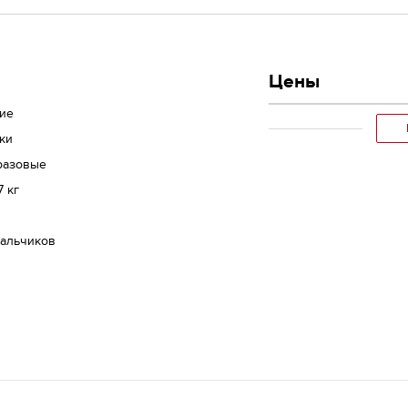
Цены
кие
ки
разовые
7 кг
мальчиков