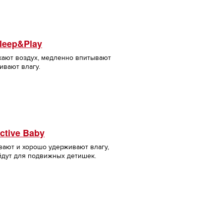
leep&Play
кают воздух, медленно впитывают
ивают влагу.
ctive Baby
вают и хорошо удерживают влагу,
йдут для подвижных детишек.