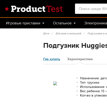
Игровые приставки
Остальное
Электроника
Красота и здоровье
Авто
Спорт и туризм
Дети
Для мам и малышей
Подгузники и а
Подгузник Huggies 
Где купить
Характеристики
Назначение: дет
Тип: трусики
Использование:
Вес ребенка: 13 –
Кол-во в упаковк