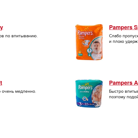
ay
Pampers S
ов по впитыванию.
Слабо пропус
и плохо удерж
t
Pampers A
о очень медленно.
Быстро впиты
поэтому подо