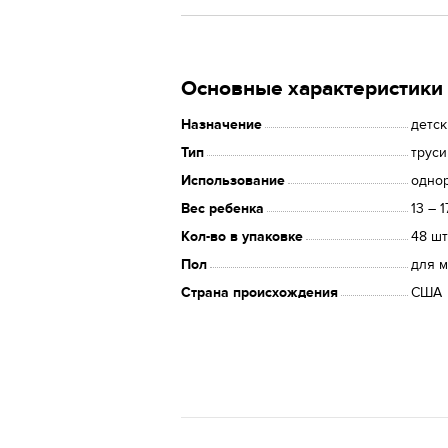
Основные характеристики
Назначение
детс
Тип
труси
Использование
одно
Вес ребенка
13 – 1
Кол-во в упаковке
48 шт
Пол
для 
Страна происхождения
США