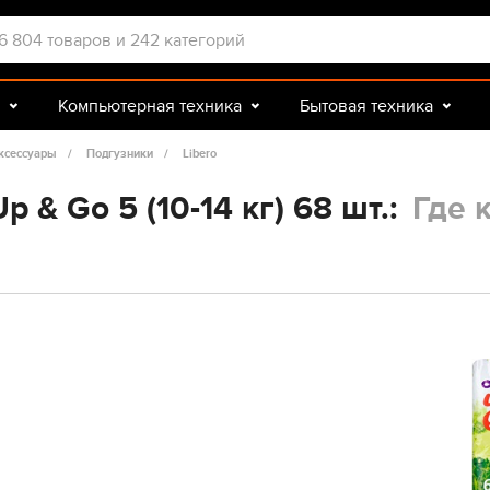
Компьютерная техника
Бытовая техника
Досуг и подарки
Зоотовары
ксессуары
Подгузники
Libero
p & Go 5 (10-14 кг) 68 шт.:
Где 