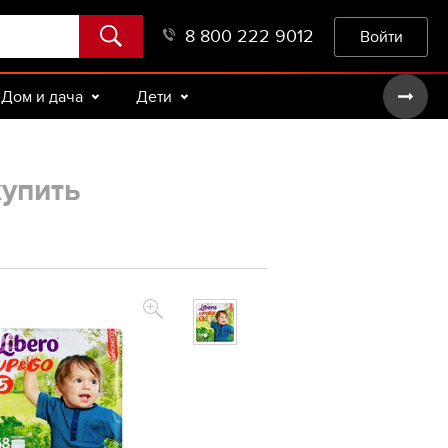
8 800 222 9012
Войти
Дом и дача
Дети
купить