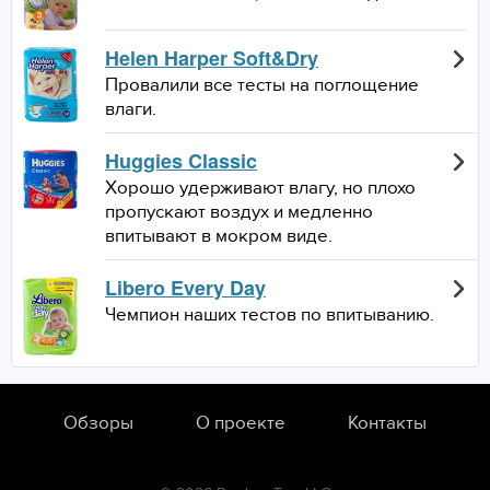
Helen Harper Soft&Dry
Провалили все тесты на поглощение
влаги.
Huggies Classic
Хорошо удерживают влагу, но плохо
пропускают воздух и медленно
впитывают в мокром виде.
Libero Every Day
Чемпион наших тестов по впитыванию.
Обзоры
О проекте
Контакты