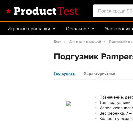
Игровые приставки
Остальное
Электроника
Красота и здоровье
Авто
Спорт и туризм
Дети
Для мам и малышей
Подгузники и а
Подгузник Pampers 
Где купить
Характеристики
Назначение: дет
Тип: подгузники
Использование:
Вес ребенка: 7 – 
Кол-во в упаковк