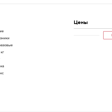
Цены
кие
узники
разовые
 кг
т
чка
екс