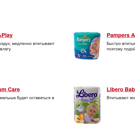
&Play
Pampers A
оздух, медленно впитывают
Быстро впиты
влагу.
поэтому подо
um Care
Libero Bab
малыша будет оставаться в
Впитывают мн