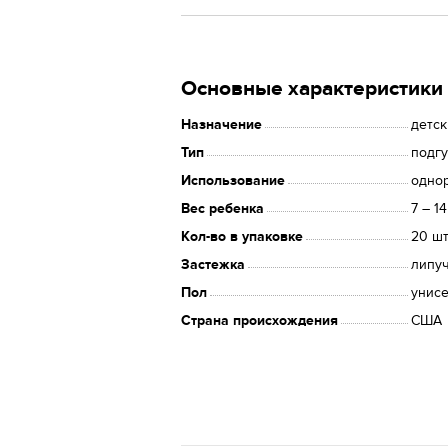
Основные характеристики
Назначение
детс
Тип
подг
Использование
одно
Вес ребенка
7 – 14
Кол-во в упаковке
20 ш
Застежка
липу
Пол
унис
Страна происхождения
США