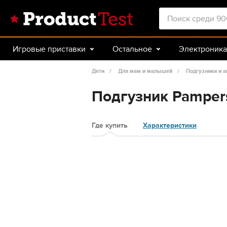
Игровые приставки
Остальное
Электроника
Красота и здоровье
Авто
Спорт и туризм
Дети
Для мам и малышей
Подгузники и а
Подгузник Pampers 
Где купить
Характеристики