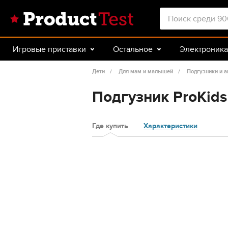
Игровые приставки
Остальное
Электроника
Красота и здоровье
Авто
Спорт и туризм
Дети
Для мам и малышей
Подгузники и а
Подгузник ProKids 
Где купить
Характеристики