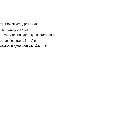
азначение: детские
ип: подгузники
спользование: одноразовые
с ребенка: 3 – 7 кг
ол-во в упаковке: 44 шт