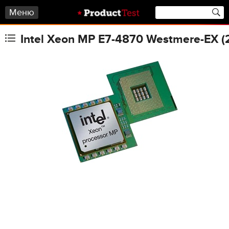
Меню
Intel Xeon MP E7-4870 Westmere-EX 