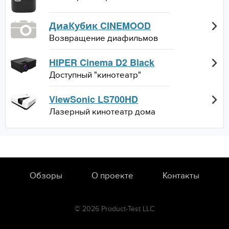
ДиаКубик CINEMOOD
Возвращение диафильмов
HIPER Cinema D2 Black
Доступный "кинотеатр"
ViewSonic LS700HD
Лазерный кинотеатр дома
Обзоры
О проекте
Контакты
© 2026 Product-Test LLC