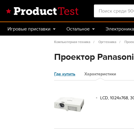
Игровые приставки
Остальное
Электроника
Красота и здоровье
Авто
Спорт и туризм
Компьютерная техника
Оргтехника
Прое
Проектор Panason
Где купить
Характеристики
LCD, 1024x768, 30