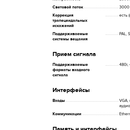
Световой поток
3000
Коррекция
есть 
трапецеидальных
искажений
Поддерживаемые
PAL, 
системы вещания
Прием сигнала
Поддерживаемые
480i,
форматы входного
сигнала
Интерфейсы
Входы
VGA, 
аудио
Коммуникации
Ether
Память и интерфейсы