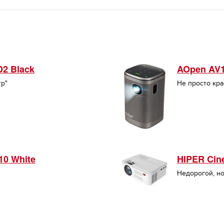
D2 Black
AOpen AV
тр"
Не просто кр
10 White
HIPER Cin
Недорогой, н