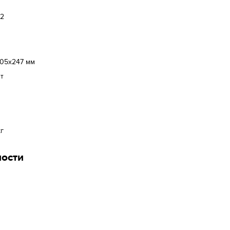
32
105x247 мм
Вт
кг
ности