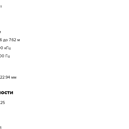
т
м
76 до 7.62 м
00 кГц
100 Гц
- 22.94 мм
ости
2.25
1