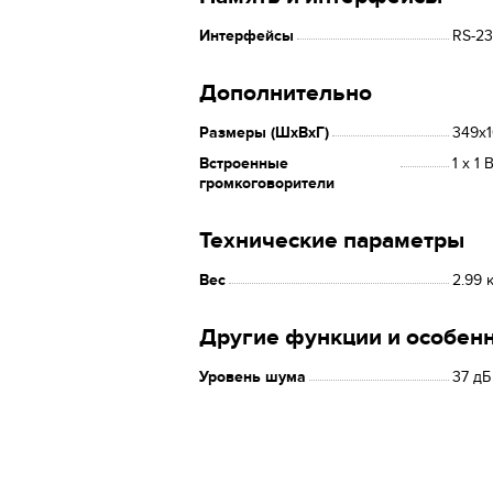
Интерфейсы
RS-2
Дополнительно
Размеры (ШxВxГ)
349x
Встроенные
1 x 1 
громкоговорители
Технические параметры
Вес
2.99 
Другие функции и особен
Уровень шума
37 дБ