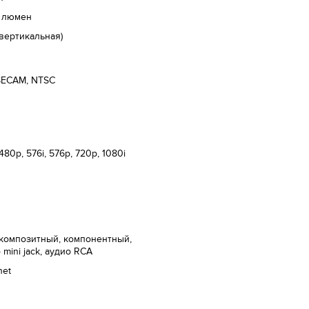
 люмен
(вертикальная)
SECAM, NTSC
 480p, 576i, 576p, 720p, 1080i
композитный, компонентный,
 mini jack, аудио RCA
net