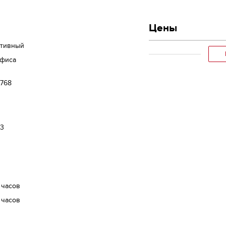
Цены
ативный
офиса
x768
x3
 часов
 часов