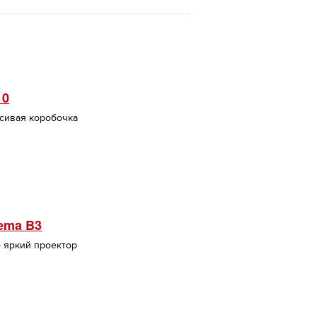
10
асивая коробочка
ema B3
о яркий проектор