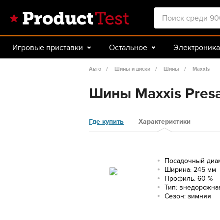
Игровые приставки
Остальное
Электроника
Красота и здоровье
Авто
Спорт и туризм
Авто
Шины и диски
Шины
Maxxis
Шины Maxxis Presa
Где купить
Характеристики
Посадочный диаме
Ширина: 245 мм
Профиль: 60 %
Тип: внедорожна
Сезон: зимняя