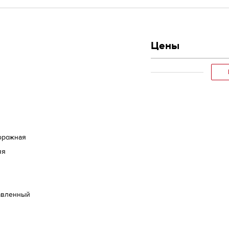
Цены
орожная
яя
авленный