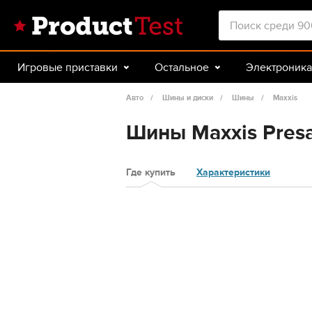
Игровые приставки
Остальное
Электроника
Красота и здоровье
Авто
Спорт и туризм
Авто
Шины и диски
Шины
Maxxis
Шины Maxxis Presa
Где купить
Характеристики