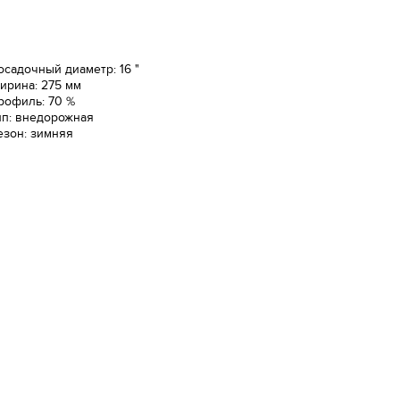
осадочный диаметр: 16 "
ирина: 275 мм
рофиль: 70 %
ип: внедорожная
езон: зимняя