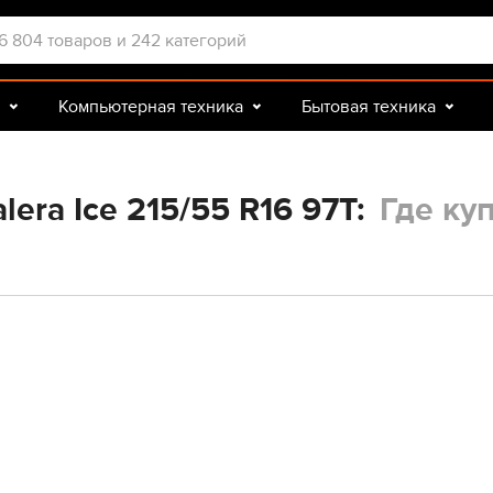
Компьютерная техника
Бытовая техника
Досуг и подарки
Зоотовары
era Ice 215/55 R16 97T:
Где ку