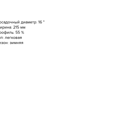
осадочный диаметр: 16 "
ирина: 215 мм
рофиль: 55 %
ип: легковая
езон: зимняя