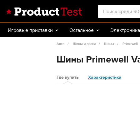
Игровые приставки
Остальное
Электроника
Красота и здоровье
Авто
Спорт и туризм
Авто
Шины и диски
Шины
Primewell
Шины Primewell Val
Где купить
Характеристики