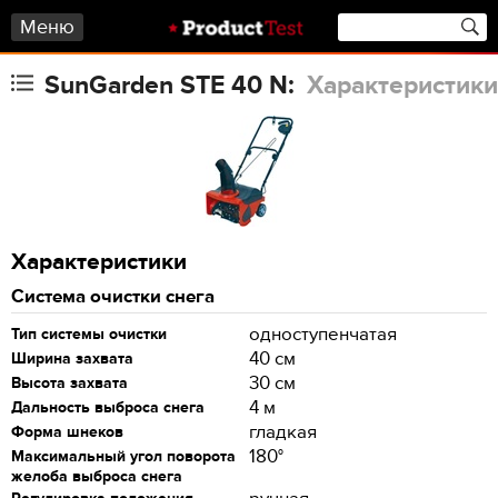
Меню
SunGarden STE 40 N:
Характеристики
Характеристики
Система очистки снега
одноступенчатая
Тип системы очистки
40 см
Ширина захвата
30 см
Высота захвата
4 м
Дальность выброса снега
гладкая
Форма шнеков
180°
Максимальный угол поворота
желоба выброса снега