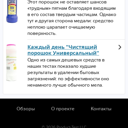
Этот порошок не оставляет шансов
«трудным» пятнам благодаря входящим
в его состав твердым частицам. Однако
тут и другая сторона медали: средство
неплохо царапает очищаемую
поверхность.
Каждый день "Чистящий
порошок Универсальный"
Одно из самых дешевых средств в
наших тестах показало худшие
результаты в удалении бытовых
загрязнений: по эффективности оно
ненамного лучше обычного мела.
Обзоры
О проекте
Контакты
© 2026 Product-Test LLC