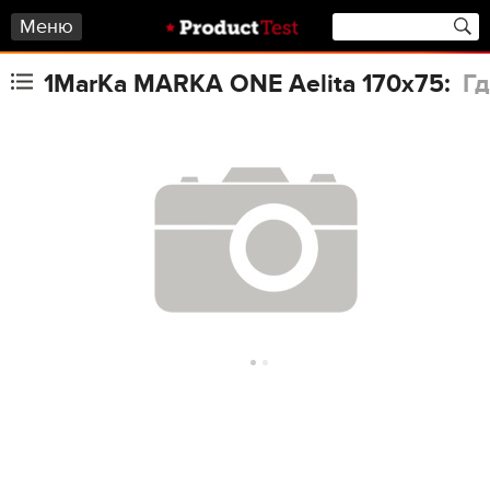
Меню
1MarKa MARKA ONE Aelita 170x75:
Гд