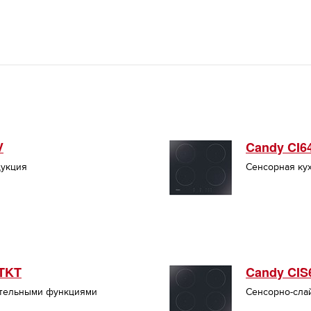
V
Candy CI6
дукция
Сенсорная ку
TKT
Candy CI
ительными функциями
Сенсорно-сла