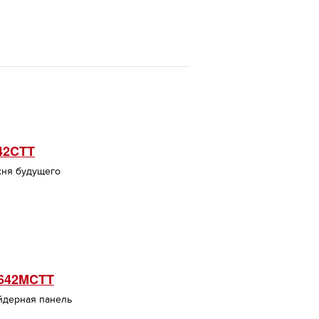
42CTT
хня будущего
S642MCTT
йдерная панель