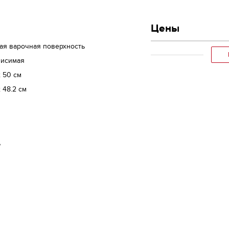
Цены
ая варочная поверхность
висимая
x 50 см
x 48.2 см
ь