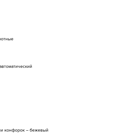
ротные
 автоматический
ли конфорок – бежевый