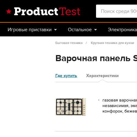
Игровые приставки
Остальное
Электроника
Красота и здоровье
Авто
Спорт и туризм
Бытовая техника
Крупная техника для кухни
Варочная панель
Где купить
Характеристики
газовая варочна
независимая, эма
конфорок, беже