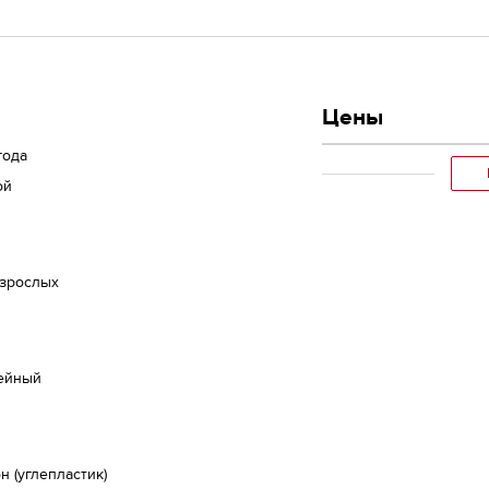
Цены
года
ой
взрослых
ейный
н (углепластик)