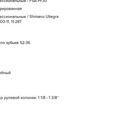
ессиональные / FSA PF30
грированная
ссиональные / Shimano Ultegra
00-11, 11-28T
сло зубьев 52-36
ейный
р рулевой колонки: 1 1/8 - 1 3/8”