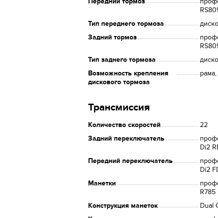
Передний тормоз
профе
RS80
Тип переднего тормоза
диск
Задний тормоз
профе
RS80
Тип заднего тормоза
диск
Возможность крепления
рама,
дискового тормоза
Трансмиссия
Количество скоростей
22
Задний переключатель
профе
Di2 R
Передний переключатель
профе
Di2 F
Манетки
профе
R785
Конструкция манеток
Dual 