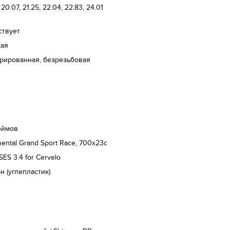
 20.07, 21.25, 22.04, 22.83, 24.01
ствует
кая
рированная, безрезьбовая
юймов
nental Grand Sport Race, 700x23c
SES 3.4 for Cervelo
н (углепластик)