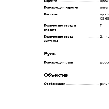
Каретки
проф
Конструкция каретки
инте
Кассеты
профе
CS-68
Количество звезд в
11
кассете
Количество звезд
2, чи
системы
Руль
Конструкция руля
шосс
Объектив
Особенности
разме