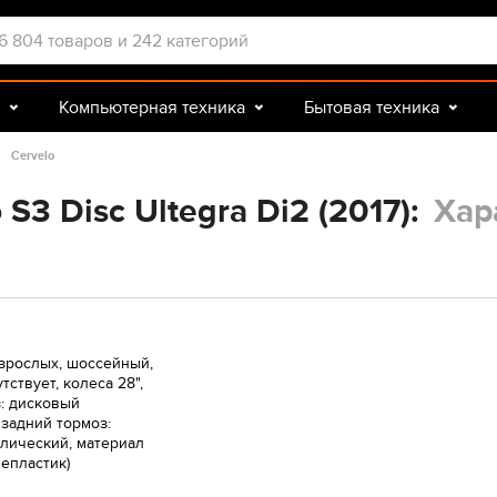
Компьютерная техника
Бытовая техника
Досуг и подарки
Зоотовары
Cervelo
S3 Disc Ultegra Di2 (2017):
Хар
зрослых, шоссейный,
тствует, колеса 28",
: дисковый
 задний тормоз:
лический, материал
лепластик)