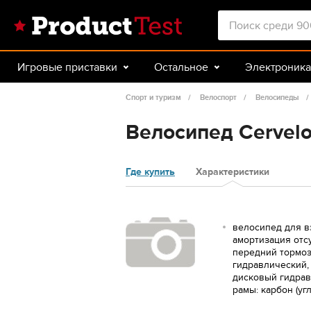
Игровые приставки
Остальное
Электроника
Красота и здоровье
Авто
Спорт и туризм
Спорт и туризм
Велоспорт
Велосипеды
Велосипед Cervelo 
Где купить
Характеристики
велосипед для в
амортизация отсу
передний тормоз
гидравлический,
дисковый гидрав
рамы: карбон (уг