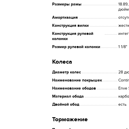
Размеры рамы
18.89,
дюйм
Амортизация
отсут
Конструкция вилки
жест
Конструкция рулевой
интег
колонки
Размер рулевой колонки
1 1/8"
Колеса
Диаметр колес
28 д
Наименование покрышек
Conti
Наименование ободов
Enve 
Материал обода
карбо
Двойной обод
есть
Торможение