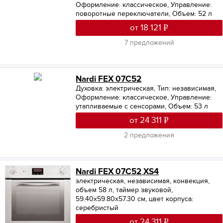
Оформление: классическое
,
Управление:
поворотные переключатели
,
Объем: 52 л
от 18 121
7 предложений
Nardi FEX 07C52
Духовка: электрическая
,
Тип: независимая
,
Оформление: классическое
,
Управление:
утапливаемые с сенсорами
,
Объем: 53 л
от 24 311
2 предложения
Nardi FEX 07C52 XS4
электрическая, независимая, конвекция,
объем 58 л, таймер звуковой,
59.40х59.80х57.30 см, цвет корпуса:
серебристый
от 24 311