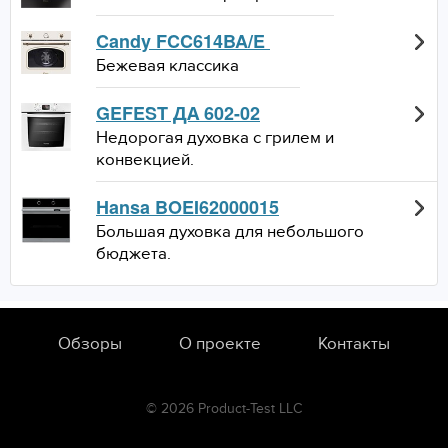
Candy FCC614BA/E
Бежевая классика
GEFEST ДА 602-02
Недорогая духовка с грилем и
конвекцией.
Hansa BOEI62000015
Большая духовка для небольшого
бюджета.
Обзоры
О проекте
Контакты
© 2026 Product-Test LLC