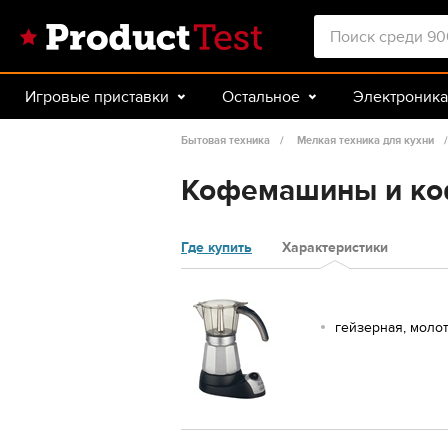
Игровые приставки
Остальное
Электроника
Красота и здоровье
Авто
Спорт и туризм
Бытовая техника
Мелкая техника для кухни
Кофемашины и коф
Где купить
Характеристики
гейзерная, моло