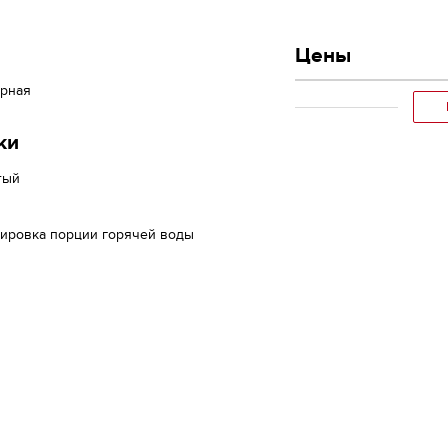
Цены
ерная
ки
тый
лировка порции горячей воды