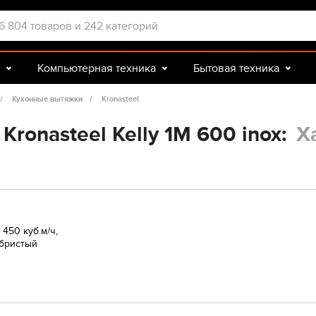
Компьютерная техника
Бытовая техника
Досуг и подарки
Зоотовары
Кухонные вытяжки
Kronasteel
ronasteel Kelly 1M 600 inox:
Х
 450 куб.м/ч,
ебристый