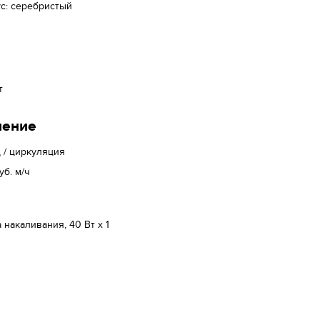
с: серебристый
т
ление
 / циркуляция
уб. м/ч
 накаливания, 40 Вт х 1