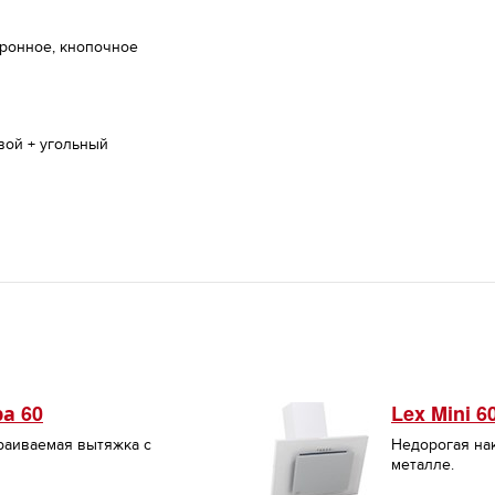
ронное, кнопочное
вой + угольный
а 60
Lex Mini 6
раиваемая вытяжка с
Недорогая на
металле.