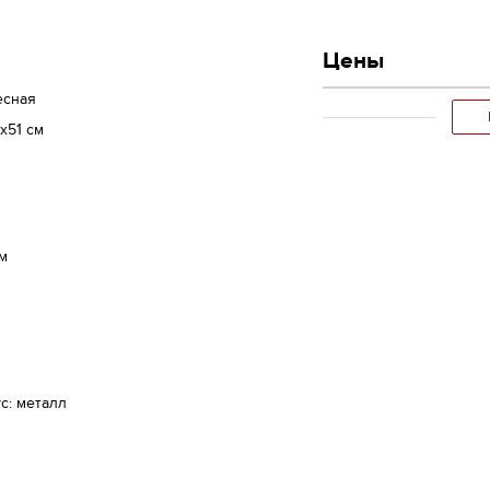
Цены
есная
х51 см
м
с: металл