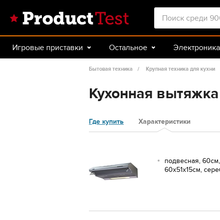
Игровые приставки
Остальное
Электроника
Красота и здоровье
Авто
Спорт и туризм
Бытовая техника
Крупная техника для кухни
Кухонная вытяжка K
Где купить
Характеристики
подвесная, 60см,
60x51x15см, сер