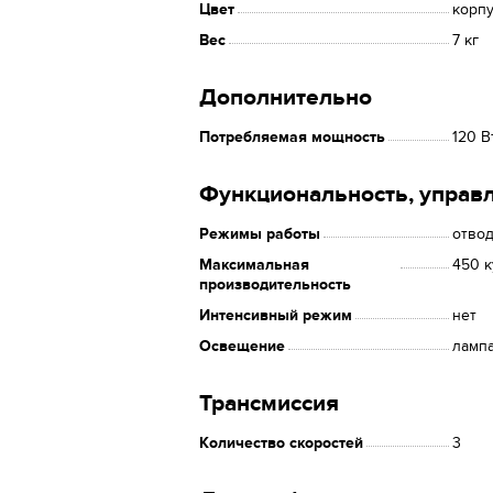
Цвет
корпу
Вес
7 кг
Дополнительно
Потребляемая мощность
120 В
Функциональность, управ
Режимы работы
отвод
Максимальная
450 к
производительность
Интенсивный режим
нет
Освещение
лампа
Трансмиссия
Количество скоростей
3