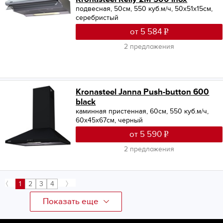
подвесная, 50см, 550 куб.м/ч, 50x51x15см,
серебристый
от 5 584
2 предложения
Kronasteel Janna Push-button 600
black
каминная пристенная, 60см, 550 куб.м/ч,
60x45x67см, черный
от 5 590
2 предложения
1
2
3
4
Показать еще