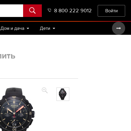
8 800 222 9012
Войти
Дом и дача
Дети
пить