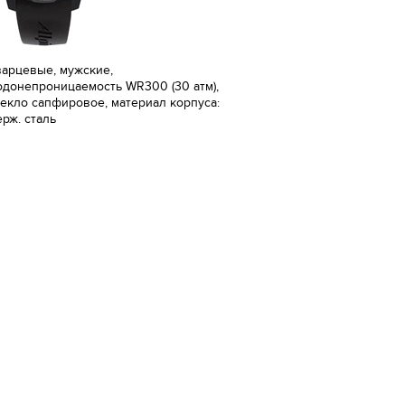
варцевые, мужские,
одонепроницаемость WR300 (30 атм),
текло сапфировое, материал корпуса:
ерж. сталь