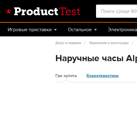
Игровые приставки
Остальное
Электроника
Красота и здоровье
Авто
Спорт и туризм
Досуг и подарки
Украшения и аксессуары
Наручные часы Al
Где купить
Характеристики