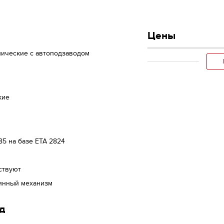
Цены
нические с автоподзаводом
кие
85 на базе ETA 2824
ствуют
инный механизм
д