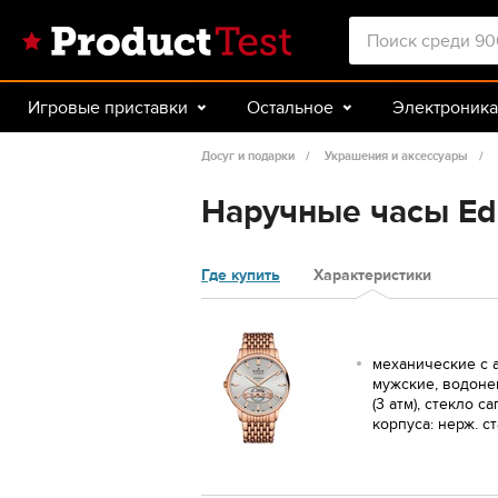
Игровые приставки
Остальное
Электроника
Красота и здоровье
Авто
Спорт и туризм
Досуг и подарки
Украшения и аксессуары
Наручные часы Ed
Где купить
Характеристики
механические с 
мужские, водон
(3 атм), стекло 
корпуса: нерж. с