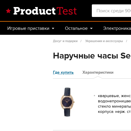
Игровые приставки
Остальное
Электроника
Красота и здоровье
Авто
Спорт и туризм
Досуг и подарки
Украшения и аксессуары
Наручные часы Se
Где купить
Характеристики
кварцевые, женс
водонепроницаем
стекло минераль
корпуса: нерж. с