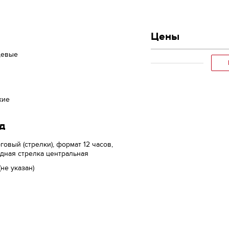
Цены
цевые
кие
д
говый (стрелки), формат 12 часов,
дная стрелка центральная
(не указан)
м