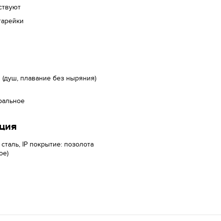
ствуют
тарейки
(душ, плавание без ныряния)
ральное
ция
 сталь, IP покрытие: позолота
ое)