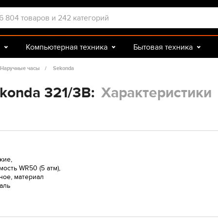
Компьютерная техника
Бытовая техника
Досуг и подарки
Зоотовары
Наручные часы
Sekonda
konda 321/3B:
Характеристики
кие,
ость WR50 (5 атм),
ное, материал
таль