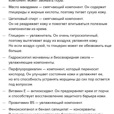
компонент может забивать поры.
Масло макадамии — смягчающий компонент. Он содержит
глицериды и жирные кислоты, поэтому питает сухую кожу.
Цетиловый спирт — смягчающий компонент.
Он не раздражает кожу и помогает впитываться полезным
компонентам из крема.
Глицерин — увлажнитель. Он очень гигроскопичный,
поэтому вытягивает воду из воздуха, увлажняя кожу.
Но если воздух сухой, то глицерин может ее обезвожить еще
больше.
Гидроксиэтил мочевины и биосахаридная смола —
увлажняющие компоненты.
Перфлуородекалин — компонент, который переносит
кислород. Он улучшает состояние кожи и увлажняет ее,
но его способность устранять морщины до сих пор остается
под вопросом.
Витамин Е — антиоксидант. Он предохраняет крем от порчи
и способствует восстановлению защитного барьера кожи.
Провитамин В5 — увлажняющий компонент.
Феноксиэтанол и бензил салицилат — консерванты.