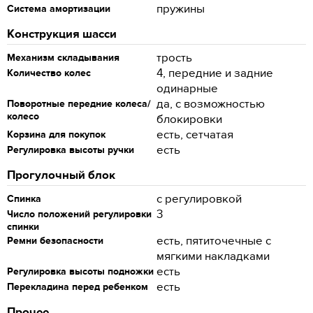
пружины
Система амортизации
Конструкция шасси
трость
Механизм складывания
4, передние и задние
Количество колес
одинарные
да, с возможностью
Поворотные передние колеса/
колесо
блокировки
есть, сетчатая
Корзина для покупок
есть
Регулировка высоты ручки
Прогулочный блок
с регулировкой
Спинка
3
Число положений регулировки
спинки
есть, пятиточечные с
Ремни безопасности
мягкими накладками
есть
Регулировка высоты подножки
есть
Перекладина перед ребенком
Прочее