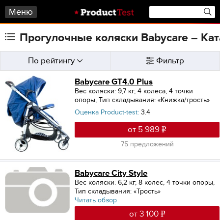
Меню
Прогулочные коляски Babycare – Кат
По рейтингу
Фильтр
Babycare GT4.0 Plus
Вес коляски: 9,7 кг
,
4 колеса, 4 точки
опоры
,
Тип складывания: «Книжка/трость»
Оценка Product-test:
3.4
от 5 989
75 предложений
Babycare City Style
Вес коляски: 6,2 кг
,
8 колес, 4 точки опоры
,
Тип складывания: «Трость»
Читать обзор
от 3 100