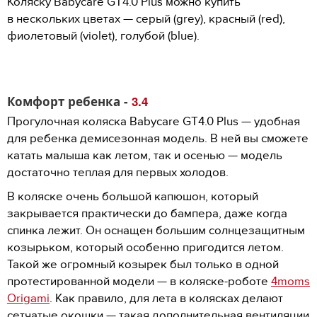
Коляску Babycare GT4.0 Plus можно купить
в нескольких цветах — серый (grey), красный (red),
фиолетовый (violet), голубой (blue).
Комфорт ребенка -
3.4
Прогулочная коляска Babycare GT4.0 Plus — удобная
для ребенка демисезонная модель. В ней вы сможете
катать малыша как летом, так и осенью — модель
достаточно теплая для первых холодов.
В коляске очень большой капюшон, который
закрывается практически до бампера, даже когда
спинка лежит. Он оснащен большим солнцезащитным
козырьком, который особенно пригодится летом.
Такой же огромный козырек был только в одной
протестированной модели — в коляске-роботе
4moms
Origami
. Как правило, для лета в колясках делают
сетчатые окошки — такая дополнительная вентиляции